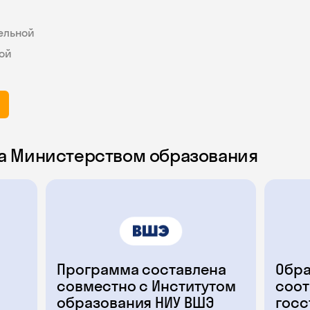
ельной
ой
а Министерством образования
Программа составлена
Обра
совместно с Институтом
соот
образования НИУ ВШЭ
госс