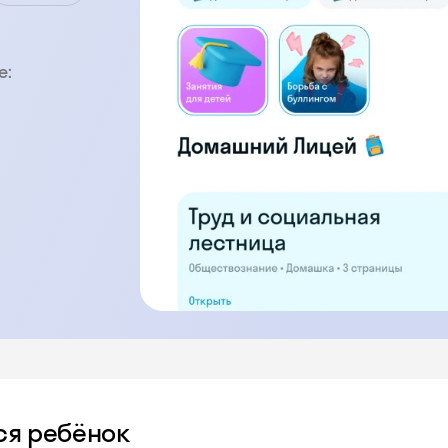
е:
ся ребёнок