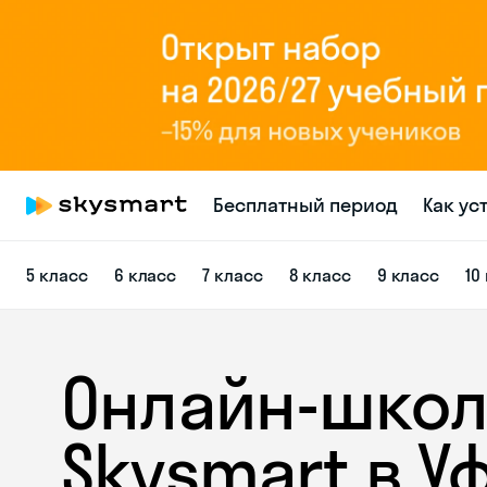
Бесплатный период
Как ус
5 класс
6 класс
7 класс
8 класс
9 класс
10
Онлайн-школ
Skysmart в У