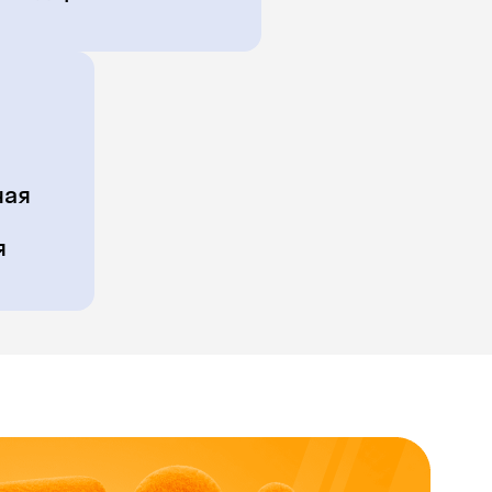
ная
я
Skysmart Chat
online