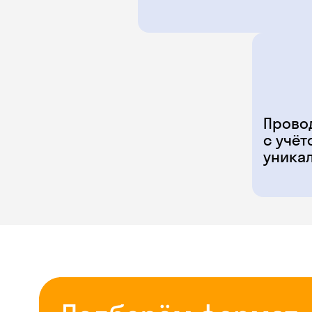
Прово
с учёт
уника