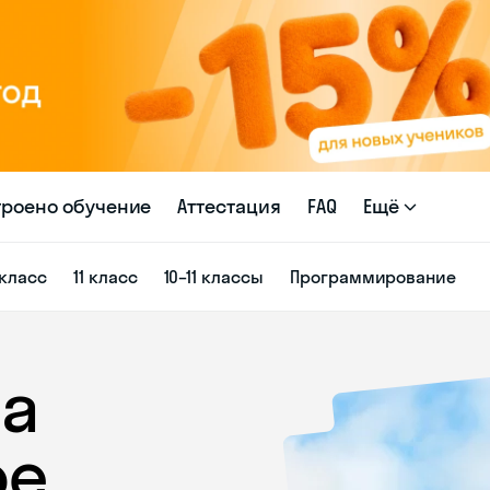
троено обучение
Аттестация
FAQ
Ещё
 класс
11 класс
10–11 классы
Программирование
а
фе