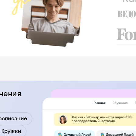
учения
асписание
Кружки